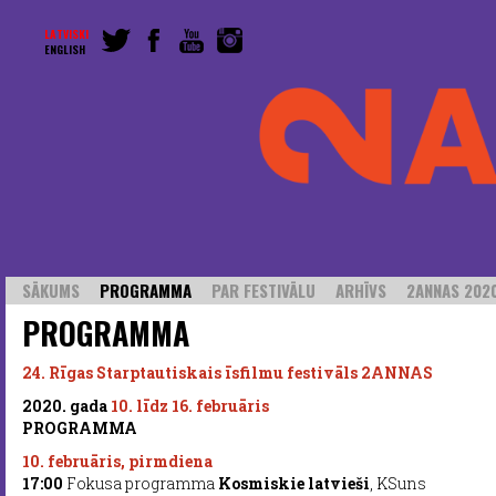
LATVISKI
ENGLISH
SĀKUMS
PROGRAMMA
PAR FESTIVĀLU
ARHĪVS
2ANNAS 2020
PROGRAMMA
24. Rīgas Starptautiskais īsfilmu festivāls 2ANNAS
2020. gada
10. līdz 16. februāris
PROGRAMMA
10. februāris, pirmdiena
17:00
Fokusa programma
Kosmiskie latvieši
, KSuns