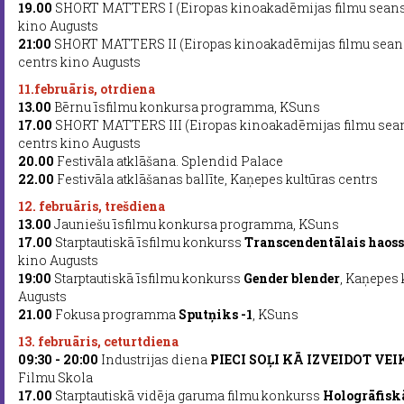
19.00
SHORT MATTERS I (Eiropas kinoakadēmijas filmu seanss
kino Augusts
21:00
SHORT MATTERS II (Eiropas kinoakadēmijas filmu seans
centrs kino Augusts
11.februāris, otrdiena
13.00
Bērnu īsfilmu konkursa programma, KSuns
17.00
SHORT MATTERS III (Eiropas kinoakadēmijas filmu sean
centrs kino Augusts
20.00
Festivāla atklāšana. Splendid Palace
22.00
Festivāla atklāšanas ballīte, Kaņepes kultūras centrs
12. februāris, trešdiena
13.00
Jauniešu īsfilmu konkursa programma, KSuns
17.00
Starptautiskā īsfilmu konkurss
Transcendentālais haoss
kino Augusts
19:00
Starptautiskā īsfilmu konkurss
Gender blender
, Kaņepes 
Augusts
21.00
Fokusa programma
Sputņiks -1
, KSuns
13. februāris, ceturtdiena
09:30 - 20:00
Industrijas diena
PIECI SOĻI KĀ IZVEIDOT VE
Filmu Skola
17.00
Starptautiskā vidēja garuma filmu konkurss
Hologrāfisk