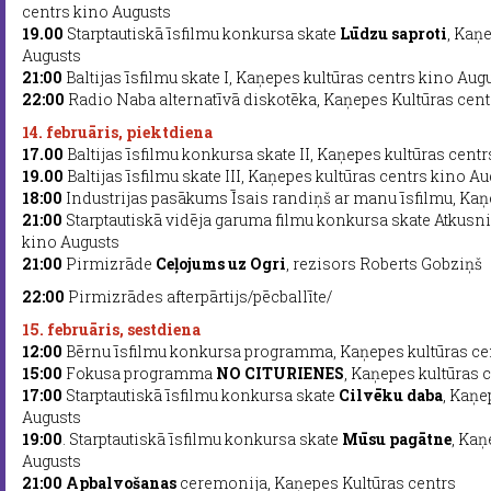
centrs kino Augusts
19.00
Starptautiskā īsfilmu konkursa skate
Lūdzu saproti
, Kaņ
Augusts
21:00
Baltijas īsfilmu skate I, Kaņepes kultūras centrs kino Aug
22:00
Radio Naba alternatīvā diskotēka, Kaņepes Kultūras cent
14. februāris, piektdiena
17.00
Baltijas īsfilmu konkursa skate II, Kaņepes kultūras cent
19.00
Baltijas īsfilmu skate III, Kaņepes kultūras centrs kino A
18:00
Industrijas pasākums Īsais randiņš ar manu īsfilmu, Kaņ
21:00
Starptautiskā vidēja garuma filmu konkursa skate Atkusni
kino Augusts
21:00
Pirmizrāde
Ceļojums uz Ogri
, rezisors Roberts Gobziņš
22:00
Pirmizrādes afterpārtijs/pēcballīte/
15. februāris, sestdiena
12:00
Bērnu īsfilmu konkursa programma, Kaņepes kultūras ce
15:00
Fokusa programma
NO CITURIENES
, Kaņepes kultūras 
17:00
Starptautiskā īsfilmu konkursa skate
Cilvēku daba
, Kaņe
Augusts
19:00
. Starptautiskā īsfilmu konkursa skate
Mūsu pagātne
, Kaņ
Augusts
21:00
Apbalvošanas
ceremonija, Kaņepes Kultūras centrs