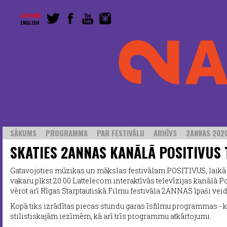
LATVISKI
ENGLISH
SĀKUMS
PROGRAMMA
PAR FESTIVĀLU
ARHĪVS
2ANNAS 2020
SKATIES 2ANNAS KANĀLĀ POSITIVUS 
Gatavojoties mūzikas un mākslas festivālam POSITIVUS, laikā no
vakaru plkst.20.00 Lattelecom interaktīvās televīzijas kanālā 
vērot arī Rīgas Starptautiskā Filmu festivāla 2ANNAS īpaši ve
Kopā tiks izrādītas piecas stundu garas īsfilmu programmas - k
stilistiskajām iezīmēm, kā arī trīs programmu atkārtojumi.