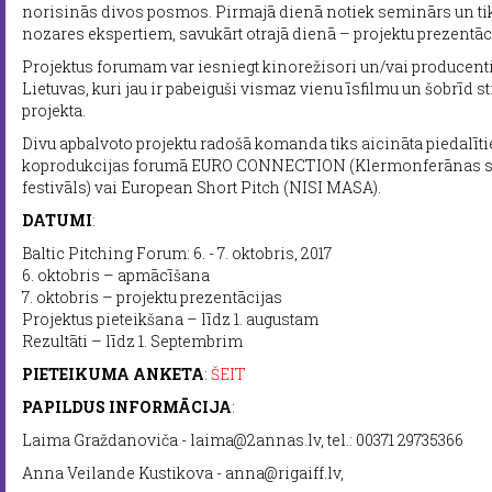
norisinās divos posmos. Pirmajā dienā notiek seminārs un ti
nozares ekspertiem, savukārt otrajā dienā – projektu prezentāc
Projektus forumam var iesniegt kinorežisori un/vai producenti 
Lietuvas, kuri jau ir pabeiguši vismaz vienu īsfilmu un šobrīd 
projekta.
Divu apbalvoto projektu radošā komanda tiks aicināta piedalīti
koprodukcijas forumā EURO CONNECTION (Klermonferānas sta
festivāls) vai European Short Pitch (NISI MASA).
DATUMI
:
Baltic Pitching Forum: 6. - 7. oktobris, 2017
6. oktobris – apmācīšana
7. oktobris – projektu prezentācijas
Projektus pieteikšana – līdz 1. augustam
Rezultāti – līdz 1. Septembrim
PIETEIKUMA ANKETA
:
ŠEIT
PAPILDUS INFORMĀCIJA
:
Laima Graždanoviča - laima@2annas.lv, tel.: 00371 29735366
Anna Veilande Kustikova - anna@rigaiff.lv,