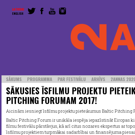
LATVISKI
ENGLISH
SĀKUMS
PROGRAMMA
PAR FESTIVĀLU
ARHĪVS
2ANNAS 2020
SĀKUSIES ĪSFILMU PROJEKTU PIETEI
PITCHING FORUMAM 2017!
Aicinām iesniegt īsfilmu projektu pieteikumus Baltic Pitching 
Baltic Pitching Forum ir unikāla iespēja iepazīstināt Eiropas 
filmu festivālu pārstāvjus, kā arī citus nozares ekspertus ar t
īsfilmu projektiem turpmākai sadarbībai un finansējuma piesai