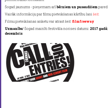
Šogad jaunums - pieņemam arī
bērniem un pusaudžiem
paredz
Vairāk informāciju par filmu pieteikšanas kārtību lasi
šeit
.
Filmu pieteikšanas anketu var atrast šeit:
filmfreeway
Uzmanību
! Šogad mainīti festivāla norises datumi:
2017 gadā:
decembris