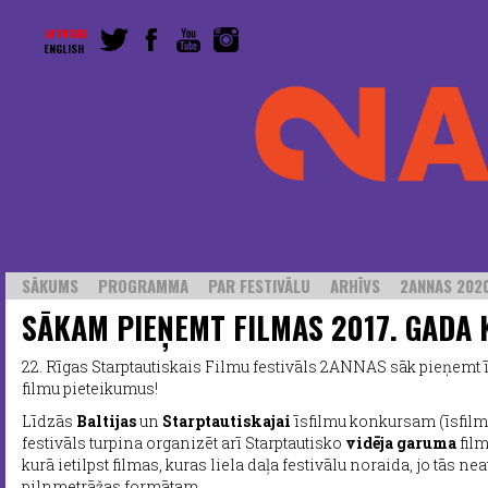
LATVISKI
ENGLISH
SĀKUMS
PROGRAMMA
PAR FESTIVĀLU
ARHĪVS
2ANNAS 2020
SĀKAM PIEŅEMT FILMAS 2017. GADA
22. Rīgas Starptautiskais Filmu festivāls 2ANNAS sāk pieņemt 
filmu pieteikumus!
Līdzās
Baltijas
un
Starptautiskajai
īsfilmu konkursam (īsfilm
festivāls turpina organizēt arī Starptautisko
vidēja garuma
film
kurā ietilpst filmas, kuras liela daļa festivālu noraida, jo tās nea
pilnmetrāžas formātam.