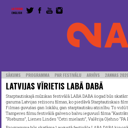
LATVISKI
ENGLISH
SĀKUMS
PROGRAMMA
PAR FESTIVĀLU
ARHĪVS
2ANNAS 2020
LATVIJAS VĪRIETIS LABĀ DABĀ
Starptautiskajā mūzikas festivālā LABA DABA šogad būs skatām
garuma Latvijas režisoru filmas, ko piedāvā Starptautiskais fi
Filmas guvušas gan lokālu, gan starptautisku atzinību. To vidū 
Tamperes filmu festivālā galveno balvu ieguvusī filma “Kastrāts
“Riebums”, Lienes Lindes “Četri mielasti”, Valērija Oļehno “PA 
Programma būs skatāma 1.augustā festivāla LABA DABA kinozāl