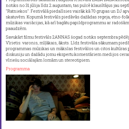
notiks no 31.jūlija līdz 2.augustam, tas pulcē klausītājus jau sep
"Ratniekos". Festivālā piedalīsies vairāk kā 70 grupas un DJ a
skatuvēm. Kopumā festivāls piedāvās dažādas regeja, etno-folka
mūzikas variācijas, kā arī bagātu papildprogrammu ar radošām
paaudzēm.
Savukārt filmu festivāls 2ANNAS šogad notiks septembra pēdējā
Vīrietis: varonis, mīļākais, āksts. Līdz festivāla sākumam pie
programmas mūzikas un mākslas festivālos un citos kultūras 
diskusiju un dažādu jomu ekspertu komentāriem medijos ceram
vīriešu sociālajām lomām un stereotipiem.
Programma