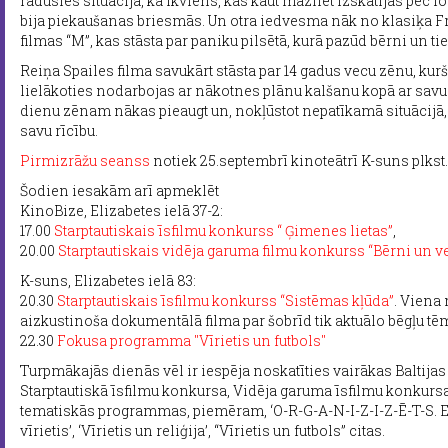
radusies situācija, ka ikviens, kas kaut mazliet izskatījās pēc fo
bija piekaušanas briesmās. Un otra iedvesma nāk no klasiķa Fr
filmas “M”, kas stāsta par paniku pilsētā, kurā pazūd bērni un ti
Reiņa Spailes filma savukārt stāsta par 14 gadus vecu zēnu, ku
lielākoties nodarbojas ar nākotnes plānu kalšanu kopā ar savu
dienu zēnam nākas pieaugt un, nokļūstot nepatīkamā situācijā,
savu rīcību.
Pirmizrāžu seanss
notiek 25.septembrī kinoteātrī K-suns plkst. 
Šodien iesakām arī apmeklēt
KinoBize, Elizabetes ielā 37-2:
17.00
Starptautiskais īsfilmu konkurss “ Ģimenes lietas”
,
20.00
Starptautiskais vidēja garuma filmu konkurss “Bērni un v
K-suns, Elizabetes ielā 83:
20.30
Starptautiskais īsfilmu konkurss “Sistēmas kļūda”
. Viena
aizkustinoša dokumentālā filma par šobrīd tik aktuālo bēgļu t
22.30
Fokusa programma "Vīrietis un futbols"
Turpmākajās dienās vēl ir iespēja noskatīties vairākas Baltijas
Starptautiskā īsfilmu konkursa, Vidēja garuma īsfilmu konkursa 
tematiskās programmas, piemēram, ‘O-R-G-A-N-I-Z-I-Z-Ē-T-S. 
vīrietis’, ‘Vīrietis un reliģija’, “Vīrietis un futbols” citas.