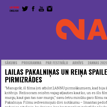
LATVISKI
ENGLISH
SĀKUMS
PROGRAMMA
PAR FESTIVĀLU
ARHĪVS
2ANNAS 2020
LAILAS PAKALNIŅAS UN REIŅA SPAIL
PIRMIZRĀDES
“Manuprāt, šī filma ļoti atbilst 2ANNU pirmsākumiem, kad bija 
kritērijs. Režisoram reizēm vajag atļauties kaut ko, un es šīs fi
murgu, kaut gan tas nav murgs,” savu četru minūšu garo filmu ra
Pakalniņa. Filmu iedvesmojuši divi notikumu – Imantas pedof