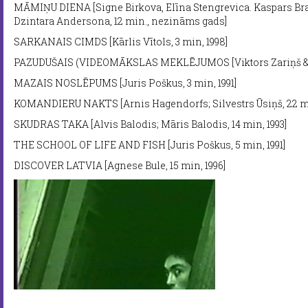
MĀMIŅU DIENA [Signe Birkova, Elīna Stengrevica. Kaspars Bra
Dzintara Andersona, 12 min., nezināms gads]
SARKANAIS CIMDS [Kārlis Vītols, 3 min, 1998]
PAZUDUŠAIS (VIDEOMĀKSLAS MEKLĒJUMOS [Viktors Zariņš & ZP
MAZAIS NOSLĒPUMS [Juris Poškus, 3 min, 1991]
KOMANDIERU NAKTS [Arnis Hagendorfs; Silvestrs Ūsiņš, 22 mi
SKUDRAS TAKA [Alvis Balodis; Māris Balodis, 14 min, 1993]
THE SCHOOL OF LIFE AND FISH [Juris Poškus, 5 min, 1991]
DISCOVER LATVIA [Agnese Bule, 15 min, 1996]