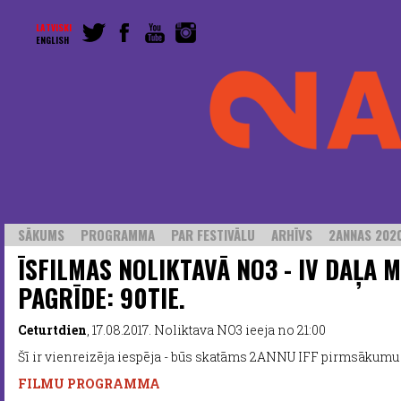
LATVISKI
ENGLISH
SĀKUMS
PROGRAMMA
PAR FESTIVĀLU
ARHĪVS
2ANNAS 2020
ĪSFILMAS NOLIKTAVĀ NO3 - IV DAĻA 
PAGRĪDE: 90TIE.
Ceturtdien
, 17.08.2017. Noliktava NO3 ieeja no 21:00
Šī ir vienreizēja iespēja - būs skatāms 2ANNU IFF pirmsākumu
FILMU PROGRAMMA