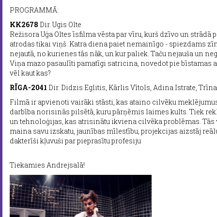
PROGRAMMĀ:
KK2678
Dir. Ugis Olte
Režisora Uģa Oltes īsfilma vēsta par vīru, kurš dzīvo un strādā p
atrodas tikai viņš. Katra diena paiet nemainīgo - spiezdams zī
nejautā, no kurienes tās nāk, un kur paliek. Taču nejauša un n
Viņa mazo pasaulīti pamatīgi satricina, novedot pie bīstamas a
vēl kaut kas?
RĪGA-2041
Dir. Didzis Eglitis, Kārlis Vītols, Adina Istrate, Trī
Filmā ir apvienoti vairāki stāsti, kas ataino cilvēku meklējum
darbība norisinās pilsētā, kuru pārņēmis laimes kults. Tiek re
un tehnoloģijas, kas atrisinātu ikviena cilvēka problēmas. Tās
maina savu izskatu, jaunības mīlestību, projekcijas aizstāj reāl
dakterīši kļuvuši par pieprasītu profesiju
Tiekamies Andrejsalā!