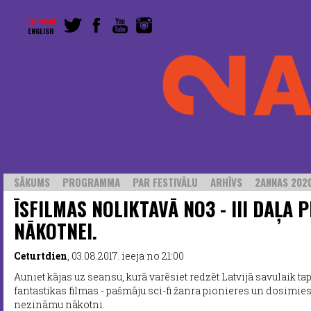
LATVISKI
ENGLISH
SĀKUMS
PROGRAMMA
PAR FESTIVĀLU
ARHĪVS
2ANNAS 2020
ĪSFILMAS NOLIKTAVĀ NO3 - III DAĻA P
NĀKOTNEI.
Ceturtdien
, 03.08.2017. ieeja no 21:00
Auniet kājas uz seansu, kurā varēsiet redzēt Latvijā savulaik t
fantastikas filmas - pašmāju sci-fi žanra pionieres un dosimi
nezināmu nākotni.