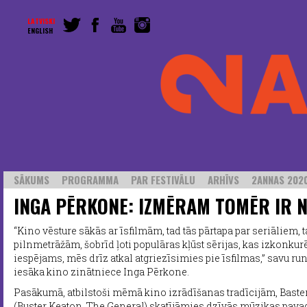
LATVISKI
ENGLISH
SĀKUMS
PROGRAMMA
PAR FESTIVĀLU
ARHĪVS
2ANNAS 2020
INGA PĒRKONE: IZMĒRAM TOMĒR IR 
“Kino vēsture sākās ar īsfilmām, tad tās pārtapa par seriāliem, 
pilnmetrāžām, šobrīd ļoti populāras kļūst sērijas, kas izkonkurē
iespējams, mēs drīz atkal atgriezīsimies pie īsfilmas,” savu r
iesāka kino zinātniece Inga Pērkone.
Pasākumā, atbilstoši mēmā kino izrādīšanas tradīcijām, Baster
(Buster Keaton, The General) skatījāmies dzīvās mūzikas pavad