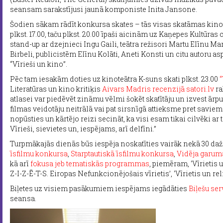
seansam sarakstījusi jaunā komponiste Inita Jansone.
Šodien sākam rādīt konkursa skates – tās visas skatāmas kino
plkst. 17.00, taču plkst. 20.00 īpaši aicinām uz Kaņepes Kultūras 
stand-up ar dzejnieci Ingu Gaili, teātra režisori Martu Elīnu M
Birbeli, publicistēm Elīnu Kolāti, Aneti Konsti un citu autoru 
“Vīrieši un kino”.
Pēc tam iesakām doties uz kinoteātra K-suns skati plkst. 23.00
“
Literatūras un kino kritiķis
Aivars Madris recenzijā satori.lv
ra
atlasei var piedēvēt zināmu vēlmi šokēt skatītāju un izvest ār
filmas veidotāju neitrālā vai pat sirsnīgā attieksme pret savie
nopūsties un kārtējo reizi secināt, ka visi esam tikai cilvēki ar
Vīrieši, sievietes un, iespējams, arī delfīni.”
Turpmākajās dienās būs iespēja noskatīties vairāk nekā 30 
īsfilmu konkursa
,
Starptautiskā īsfilmu konkursa
,
Vidēja garuma
kā arī
fokusa jeb tematiskās programmas
, piemēram, ‘Vīrietis 
Z-I-Z-Ē-T-S. Eiropas Nefunkcionējošais vīrietis’, ‘Vīrietis un reli
Biļetes uz visiem pasākumiem iespējams iegādāties
Biļešu ser
seansa.