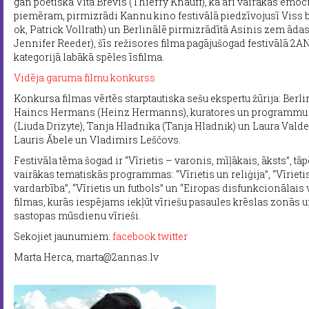
gan poētiskā Vita Brevis (Thierry Knauff), kā arī vairākas emoc
piemēram, pirmizrādi Kannu kino festivālā piedzīvojusī Viss bū
ok, Patrick Vollrath) un Berlinālē pirmizrādītā Asinis zem āda
Jennifer Reeder), šīs režisores filma pagājušogad festivālā 2
kategorijā labākā spēles īsfilma.
Vidēja garuma filmu konkurss
Konkursa filmas vērtēs starptautiska sešu ekspertu žūrija: Berlin
Haincs Hermans (Heinz Hermanns), kuratores un programmu v
(Liuda Drizyte), Tanja Hladnika (Tanja Hladnik) un Laura Valde
Lauris Ābele un Vladimirs Leščovs.
Festivāla tēma šogad ir “Vīrietis – varonis, mīļākais, āksts”, tā
vairākas tematiskās programmas: “Vīrietis un reliģija”, “Vīrietis
vardarbība”, “Vīrietis un futbols” un “Eiropas disfunkcionālais v
filmas, kurās iespējams iekļūt vīriešu pasaules krēslas zonās u
sastopas mūsdienu vīrieši.
Sekojiet jaunumiem:
facebook
twitter
Marta Herca, marta@2annas.lv