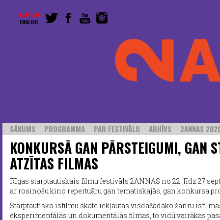
LATVISKI
ENGLISH
SĀKUMS
PROGRAMMA
PAR FESTIVĀLU
ARHĪVS
2ANNAS 2020
KONKURSĀ GAN PĀRSTEIGUMI, GAN S
ATZĪTAS FILMAS
Rīgas starptautiskais filmu festivāls 2ANNAS no 22. līdz 27.se
ar rosinošu kino repertuāru gan tematiskajās, gan konkursa 
Starptautisko īsfilmu skatē iekļautas visdažādāko žanru īsfilma
eksperimentālās un dokumentālās filmas, to vidū vairākas pasa