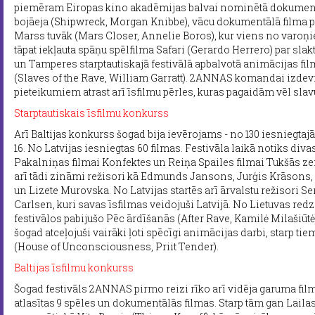
piemēram Eiropas kino akadēmijas balvai nominētā dokument
bojāeja (Shipwreck, Morgan Knibbe), vācu dokumentālā filma 
Marss tuvāk (Mars Closer, Annelie Boros), kur viens no varoņiem
tāpat iekļauta spāņu spēlfilma Safari (Gerardo Herrero) par slakt
un Tamperes starptautiskajā festivālā apbalvotā animācijas f
(Slaves of the Rave, William Garratt). 2ANNAS komandai izdev
pieteikumiem atrast arī īsfilmu pērles, kuras pagaidām vēl sla
Starptautiskais īsfilmu konkurss
Arī Baltijas konkurss šogad bija ievērojams - no 130 iesniegtaj
16. No Latvijas iesniegtas 60 filmas. Festivāla laikā notiks div
Pakalniņas filmai Konfektes un Reiņa Spailes filmai Tukšās zem
arī tādi zināmi režisori kā Edmunds Jansons, Jurģis Krāsons, 
un Lizete Murovska. No Latvijas startēs arī ārvalstu režisori 
Carlsen, kuri savas īsfilmas veidojuši Latvijā. No Lietuvas red
festivālos pabijušo Pēc ārdīšanās (After Rave, Kamilė Milašiūtė
šogad atceļojuši vairāki ļoti spēcīgi animācijas darbi, starp 
(House of Unconsciousness, Priit Tender).
Baltijas īsfilmu konkurss
Šogad festivāls 2ANNAS pirmo reizi rīko arī vidēja garuma film
atlasītas 9 spēles un dokumentālās filmas. Starp tām gan Lail