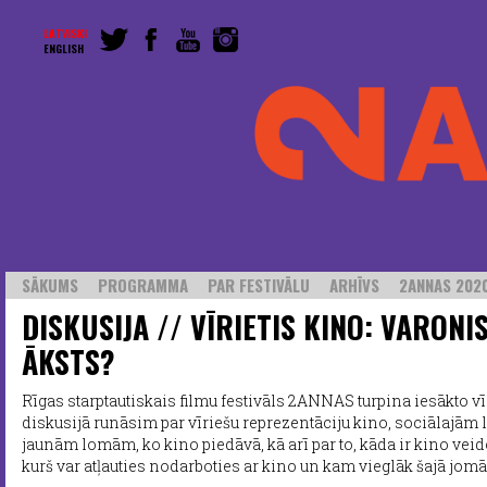
LATVISKI
ENGLISH
SĀKUMS
PROGRAMMA
PAR FESTIVĀLU
ARHĪVS
2ANNAS 2020
DISKUSIJA // VĪRIETIS KINO: VARONIS
ĀKSTS?
Rīgas starptautiskais filmu festivāls 2ANNAS turpina iesākto v
diskusijā runāsim par vīriešu reprezentāciju kino, sociālajām 
jaunām lomām, ko kino piedāvā, kā arī par to, kāda ir kino veido
kurš var atļauties nodarboties ar kino un kam vieglāk šajā jo