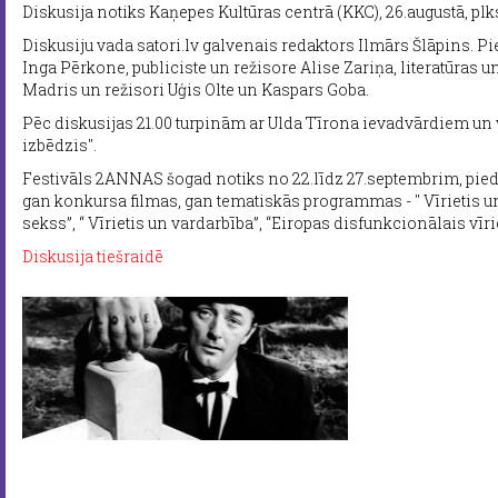
Diskusija notiks Kaņepes Kultūras centrā (KKC), 26.augustā, plks
Diskusiju vada satori.lv galvenais redaktors Ilmārs Šlāpins. P
Inga Pērkone, publiciste un režisore Alise Zariņa, literatūras un
Madris un režisori Uģis Olte un Kaspars Goba.
Pēc diskusijas 21.00 turpinām ar Ulda Tīrona ievadvārdiem un 
izbēdzis".
Festivāls 2ANNAS šogad notiks no 22.līdz 27.septembrim, pied
gan konkursa filmas, gan tematiskās programmas - " Vīrietis un r
sekss”, “ Vīrietis un vardarbība”, “Eiropas disfunkcionālais vīri
Diskusija tiešraidē