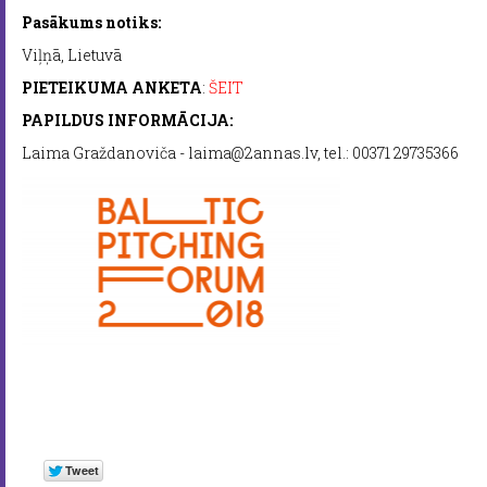
Pasākums notiks:
Viļņā, Lietuvā
PIETEIKUMA ANKETA
:
ŠEIT
PAPILDUS INFORMĀCIJA:
Laima Graždanoviča - laima@2annas.lv, tel.: 00371 29735366