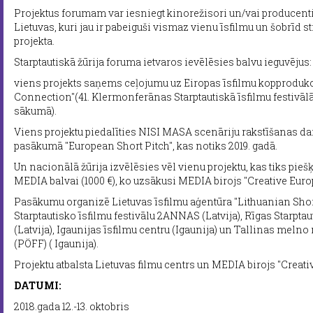
Projektus forumam var iesniegt kinorežisori un/vai producenti 
Lietuvas, kuri jau ir pabeiguši vismaz vienu īsfilmu un šobrīd 
projekta.
Starptautiskā žūrija foruma ietvaros ievēlēsies balvu ieguvējus:
viens projekts saņems ceļojumu uz Eiropas īsfilmu kopprodukc
Connection"(41. Klermonferānas Starptautiskā īsfilmu festivālā,
sākumā).
Viens projektu piedalīties NISI MASA scenāriju rakstīšanas d
pasākumā "European Short Pitch", kas notiks 2019. gadā.
Un nacionālā žūrija izvēlēsies vēl vienu projektu, kas tiks pieš
MEDIA balvai (1000 €), ko uzsākusi MEDIA birojs "Creative Euro
Pasākumu organizē Lietuvas īsfilmu aģentūra "Lithuanian Shor
Starptautisko īsfilmu festivālu 2ANNAS (Latvija), Rīgas Starptau
(Latvija), Igaunijas īsfilmu centru (Igaunija) un Tallinas melno 
(PÖFF) ( Igaunija).
Projektu atbalsta Lietuvas filmu centrs un MEDIA birojs "Creati
DATUMI:
2018.gada 12.-13. oktobris