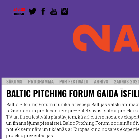
LATVISKI
ENGLISH
SĀKUMS
PROGRAMMA
PAR FESTIVĀLU
ARHĪVS
2ANNAS 2020
BALTIC PITCHING FORUM GAIDA ĪSFIL
Baltic Pitching Forum ir unikāla iespēja Baltijas valstu animāc
režisoriem un producentiem prezentēt savus īsfilmu projektu
TV un filmu festivālu pārstāvjiem, kā arī citiem nozares ekspe
un finansējuma piesaistei. Baltic Pitching Forum norisinās d
notiek seminārs un tikšanās ar Eiropas kino nozares ekspertie
projektu prezentācijas.