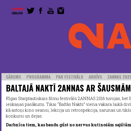
LATVISKI
ENGLISH
SĀKUMS
PROGRAMMA
PAR FESTIVĀLU
ARHĪVS
2ANNAS 2020
BALTAJĀ NAKTĪ 2ANNAS AR ŠAUSMĀM
Rīgas Starptautiskais filmu festivāls 2ANNAS 2016 tuvojas, bet l
ieskaņas pasākumi. Tikai “Baltās Nakts” viena vakara laikā divā
kā astoņi kino seansi, lekcija un retrospekcija, sarunas un tik
konkursi un dejas.
Darbnīca tiem, kas baudu gūst no nervus kutinošām sajūtām 