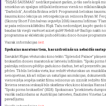
"ĪS(t)ĀS ŠAUSMAS" nedrīkst palaist garām, jo tās savīs kopā mist
smieklus un spalgus izbīļa kliedzienus vienā no mīklainākajā
"Darbnīcā", Aristīda Briāna ielā 9. Programmā lieliskas šausmu
šausmu kino lekcija un retrospekcija un režisora Bryan M. Fer
(Skinny Short Film balvas ieguvējs 2016) šausmu īsfilmas "Fla
ar paša režisora klātbūtni Rīgā. Taču nedomājiet, ka pēc gard
baudas tik viegli varēsiet aiziet gulēt! Nebūt nē! Bailīgo nakti 
programma ar eklektiski psihodēlisku disco-house programmu
Vairak informācijas
šeit.
Spokains maratons tiem, kas uzdrošinās un nebaidās sastapt
Savukārt Rīgas vēsturisko kino teātri “Splendid Palace” pārņems
brokastīm dosies maratonā ar latviešu īsfilmām. “Spoki pirms 
pašmāju režisoru pēdējo gadu kino darbus, bet arī prezentēs ja
pērles. Tā būs lieliska vieta, kur redzēt vēsturiskas un muzikāl
nenopietnas, kā arī mīļas un saturīgas animācijas, dokumentāl
vienreizēja iespēja satikt filmu režisorus un izzināt redzēto fi
Ikviena seansa ieskaņā būs skatāma vācu kino klasiķa Hansa 
“Spoki pirms brokastīm” (1928). Spokainais “priekšmetu dumpis
vairāk sadzirdams ar Austrālijas latvietes, flautistes Vinetas L
pavadījumu.