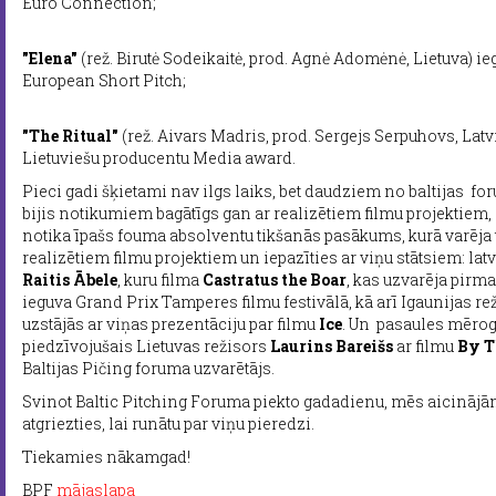
Euro Connection;
"Elena"
(rež. Birutė Sodeikaitė, prod. Agnė Adomėnė, Lietuva) i
European Short Pitch;
"The Ritual"
(rež. Aivars Madris, prod. Sergejs Serpuhovs, Lat
Lietuviešu producentu Media award.
Pieci gadi šķietami nav ilgs laiks, bet daudziem no baltijas fo
bijis notikumiem bagātīgs gan ar realizētiem filmu projektiem,
notika īpašs fouma absolventu tikšanās pasākums, kurā varēja t
realizētiem filmu projektiem un iepazīties ar viņu stātsiem: lat
Raitis
Ābele
, kuru filma
Castratus the Boar
, kas uzvarēja pirma
ieguva Grand Prix Tamperes filmu festivālā, kā arī Igaunijas r
uzstājās ar viņas prezentāciju par filmu
Ice
. Un pasaules mērog
piedzīvojušais Lietuvas režisors
Laurins Bareišs
ar filmu
By T
Baltijas Pičing foruma uzvarētājs.
Svinot Baltic Pitching Foruma piekto gadadienu, mēs aicināj
atgriezties, lai runātu par viņu pieredzi.
Tiekamies nākamgad!
BPF
mājaslapa