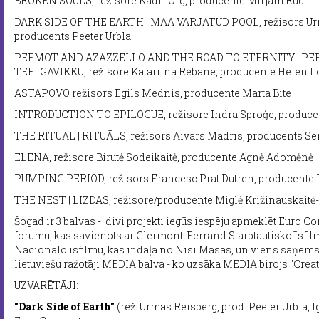
BROKEN SOULS, režisore Kadri Org, producente Mirjam Ruut
DARK SIDE OF THE EARTH | MAA VARJATUD POOL, režisors Urm
producents Peeter Urbla
PEEMOT AND AZAZZELLO AND THE ROAD TO ETERNITY | PE
TEE IGAVIKKU, režisore Katariina Rebane, producente Helen 
ASTAPOVO režisors Egils Mednis, producente Marta Bite
INTRODUCTION TO EPILOGUE, režisore Indra Sproģe, producen
THE RITUAL | RITUĀLS, režisors Aivars Madris, producents Se
ELENA, režisore Birutė Sodeikaitė, producente Agnė Adomėnė
PUMPING PERIOD, režisors Francesc Prat Dutren, producente 
THE NEST | LIZDAS, režisore/producente Miglė Križinauskaitė
Šogad ir 3 balvas - divi projekti iegūs iespēju apmeklēt Euro 
forumu, kas savienots ar Clermont-Ferrand Starptautisko īsfilm
Nacionālo īsfilmu, kas ir daļa no Nisi Masas, un viens saņems
lietuviešu ražotāji MEDIA balva - ko uzsāka MEDIA birojs "Crea
UZVARĒTĀJI:
"Dark Side of Earth"
(rež. Urmas Reisberg, prod. Peeter Urbla, 