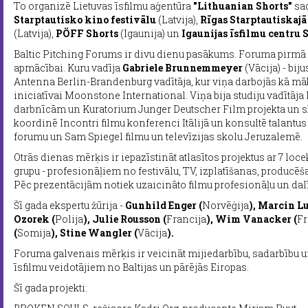
To organizē Lietuvas īsfilmu aģentūra
"Lithuanian Shorts"
sad
Starptautisko kino festivālu
(Latvija),
Rīgas Starptautiskaj
(Latvija),
PÖFF Shorts
(Igaunija) un
Igaunijas īsfilmu centru 
Baltic Pitching Forums ir divu dienu pasākums. Foruma pirmā d
apmācībai. Kuru vadīja
Gabriele Brunnemmeyer
(Vācija) - bij
Antenna Berlin-Brandenburg vadītāja, kur viņa darbojās kā m
iniciatīvai Moonstone International. Viņa bija studiju vadītāj
darbnīcām un Kuratorium Junger Deutscher Film projekta un s
koordinē Incontri filmu konferenci Itālijā un konsultē talantus 
forumu un Sam Spiegel filmu un televīzijas skolu Jeruzalemē.
Otrās dienas mērķis ir iepazīstināt atlasītos projektus ar 7 loce
grupu - profesionāļiem no festivālu, TV, izplatīšanas, producēš
Pēc prezentācijām notiek uzaicināto filmu profesionāļu un dal
Šī gada ekspertu žūrija -
Gunhild Enger (
Norvēģija
), Marcin Lu
Ozorek (
Polija
), Julie Rousson (
Francija
), Wim Vanacker (
Fr
(
Somija
), Stine Wangler (
Vācija
).
Foruma galvenais mērķis ir veicināt mijiedarbību, sadarbību u
īsfilmu veidotājiem no Baltijas un pārējās Eiropas.
Šī gada projekti: