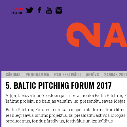
LATVISKI
ENGLISH
SĀKUMS
PROGRAMMA
PAR FESTIVĀLU
ARHĪVS
2ANNAS 2020
5. BALTIC PITCHING FORUM 2017
Viļņā, Lietuvā 6. un 7. oktobrī jau 5. reizi notika Baltic Pitching
īsfilmu projekti no baltijas valstīm, lai prezentētu savas idejas
Baltic Pitching Forums ir unikāla iespēju platforma, kurā filmu
iesniegt savus īsfilmu projektus, lai piesaistītu aktīvos Eiropas 
producentus, fondu pārstāvjus, festivālus un izplatītājus.