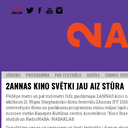
LATVISKI
ENGLISH
SĀKUMS
PROGRAMMA
PAR FESTIVĀLU
ARHĪVS
2ANNAS 2020
2ANNAS KINO SVĒTKI JAU AIZ STŪRA
Pēdējie metri un pat milimetri līdz gaidāmajai 2ANNAS kino n
atklāsim 21. Rīgas Starptautisko filmu festivālu 2Annas IFF 2016 
interesējošo filmu un pasākumu programmu mūsu mājas lapā u
norises vietās Kaņepes Kultūras centrs, kinoteātros "Kino Bize
studijā un RadioNABA- NABAKLAB.
Draudzīgas cenas uz seansiem un īpaši festivāla / dienas abo