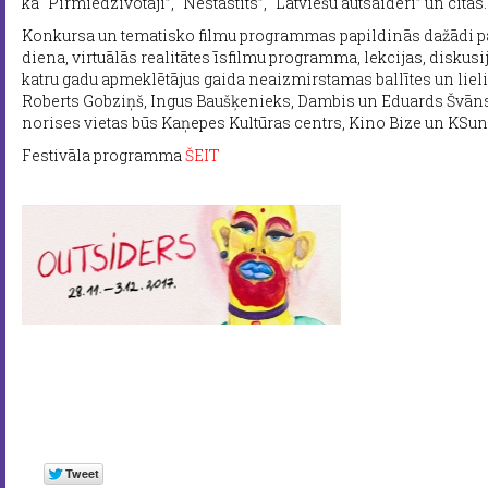
kā “Pirmiedzīvotāji”, “Nestāstīts”, “Latviešu autsaideri” un citas.
Konkursa un tematisko filmu programmas papildinās dažādi pa
diena, virtuālās realitātes īsfilmu programma, lekcijas, diskusi
katru gadu apmeklētājus gaida neaizmirstamas ballītes un lieli
Roberts Gobziņš, Ingus Baušķenieks, Dambis un Eduards Švāns
norises vietas būs Kaņepes Kultūras centrs, Kino Bize un KSun
Festivāla programma
ŠEIT