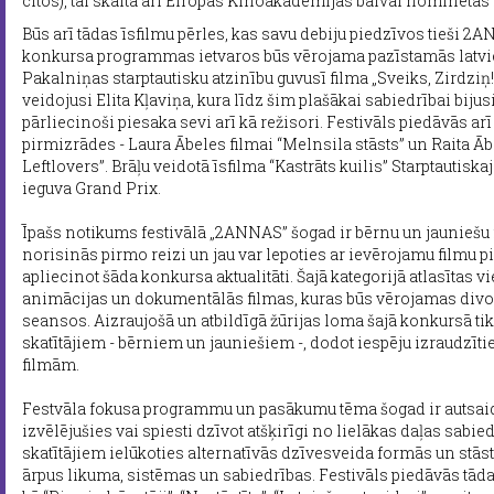
citos), tai skaitā arī Eiropas Kinoakadēmijas balvai nominētas 
Būs arī tādas īsfilmu pērles, kas savu debiju piedzīvos tieši 2AN
konkursa programmas ietvaros būs vērojama pazīstamās latvie
Pakalniņas starptautisku atzinību guvusī filma „Sveiks, Zirdziņ!”,
veidojusi Elita Kļaviņa, kura līdz šim plašākai sabiedrībai bijus
pārliecinoši piesaka sevi arī kā režisori. Festivāls piedāvās ar
pirmizrādes - Laura Ābeles filmai “Melnsila stāsts” un Raita Ā
Leftlovers”. Brāļu veidotā īsfilma “Kastrāts kuilis” Starptautisk
ieguva Grand Prix.
Īpašs notikums festivālā „2ANNAS” šogad ir bērnu un jauniešu 
norisinās pirmo reizi un jau var lepoties ar ievērojamu filmu p
apliecinot šāda konkursa aktualitāti. Šajā kategorijā atlasītas 
animācijas un dokumentālās filmas, kuras būs vērojamas div
seansos. Aizraujošā un atbildīgā žūrijas loma šajā konkursā ti
skatītājiem - bērniem un jauniešiem -, dodot iespēju izraudzīt
filmām.
Festvāla fokusa programmu un pasākumu tēma šogad ir autsaide
izvēlējušies vai spiesti dzīvot atšķirīgi no lielākas daļas sabied
skatītājiem ielūkoties alternatīvās dzīvesveida formās un stāst
ārpus likuma, sistēmas un sabiedrības. Festivāls piedāvās t