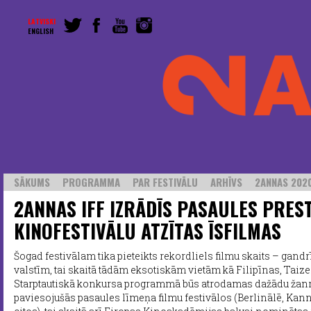
LATVISKI
ENGLISH
SĀKUMS
PROGRAMMA
PAR FESTIVĀLU
ARHĪVS
2ANNAS 2020
2ANNAS IFF IZRĀDĪS PASAULES PRES
KINOFESTIVĀLU ATZĪTAS ĪSFILMAS
Šogad festivālam tika pieteikts rekordliels filmu skaits – gandr
valstīm, tai skaitā tādām eksotiskām vietām kā Filipīnas, Tai
Starptautiskā konkursa programmā būs atrodamas dažādu žanru
paviesojušās pasaules līmeņa filmu festivālos (Berlinālē, Kann