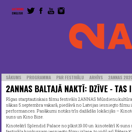
LATVISKI
ENGLISH
SĀKUMS
PROGRAMMA
PAR FESTIVĀLU
ARHĪVS
2ANNAS 2020
2ANNAS BALTAJĀ NAKTĪ: DZĪVE - TAS 
Rīgas starptautiskais filmu festivāls 2ANNAS Mūsdienu kultūra
sākas 5.septembra vakarā, piedāvā no Latvijas iesniegto filmu 
performances. Pasākumi notiks trīs dažādās lokācijās – Kinot
suns un Kino Bize.
Kinoteātrī Splendid Palace no plkst.19.00 un kinoteātrī K-suns 
festivāla konkursam iesniegto filmu izlase, to vidū arī Pētera 