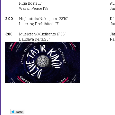
Riga Boats 11''
Au
War of Peace 1'33'
Ju
2:00
Nightbirds/Naktsputni 23'10''
Dā
Littering Prohibited! 17''
Ja
3:00
Musician/Muzikants 17'38''
Jā
Daugava Delta 20''
Ra