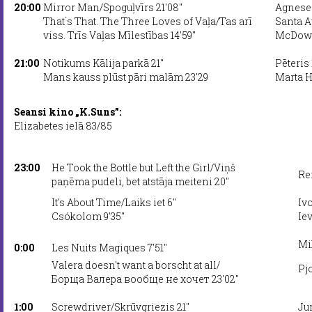
20:00
Mirror Man/Spoguļvīrs 21'08''
Agnese
That`s That. The Three Loves of Vaļa/Tas arī
Santa 
viss. Trīs Vaļas Mīlestības 14'59''
McDowe
21:00
Notikums Kālija parkā 21''
Pēteris
Mans kauss plūst pāri malām 23'29
Marta 
Seansi kino „K.Suns”:
Elizabetes ielā 83/85
23:00
He Took the Bottle but Left the Girl/Viņš
Re
paņēma pudeli, bet atstāja meiteni 20''
It's About Time/Laiks iet 6''
Iv
Csókolom 9'35''
Ie
Mi
0:00
Les Nuits Magiques 7'51''
Valera doesn't want a borscht at all/
Pj
Борща Валера вообще не хочет 23'02''
1:00
Screwdriver/Skrūvgriezis 21''
Ju