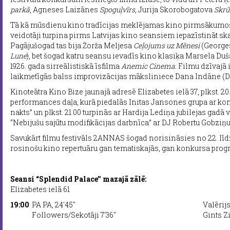
parkā
, Agneses Laizānes
Spoguļvīrs
, Jurija Skorobogatova
Skrū
Tā kā mūsdienu kino tradīcijas meklējamas kino pirmsākumo
veidotāji turpina pirms Latvijas kino seansiem iepazīstināt skat
Pagājušogad tas bija Žorža Meljesa
Ceļojums uz Mēnesi
(George
Lune
), bet šogad katru seansu ievadīs kino klasiķa Marsela 
1926. gada sirreālistiskā īsfilma
Anemic Cinema.
Filmu dzīvajā 
laikmetīgās balss improvizācijas māksliniece Dana Indāne (Da
Kinoteātra Kino Bize jaunajā adresē Elizabetes ielā 37, plkst. 2
performances daļa, kurā piedalās Initas Jansones grupa ar k
nakts” un plkst. 21.00 turpinās ar Hardija Lediņa jubilejas gad
“Nebijušu sajūtu modifikācijas darbnīca” ar DJ Robertu Gobziņ
Savukārt filmu festivāls 2ANNAS šogad norisināsies no 22. līd
rosinošu kino repertuāru gan tematiskajās, gan konkursa pro
Seansi “Splendid Palace’’ mazajā zālē:
Elizabetes ielā 61
19:00
PA PA, 24'45''
Valērij
Followers/Sekotāji 7'36''
Gints Z