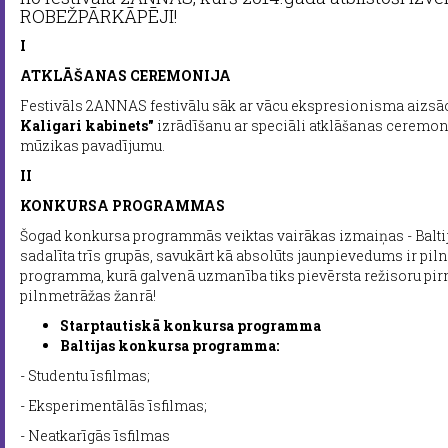
ROBEŽPĀRKĀPĒJI!
I
ATKLĀŠANAS CEREMONIJA
Festivāls 2ANNAS festivālu sāk ar vācu ekspresionisma aizsāc
Kaligari kabinets"
izrādīšanu ar speciāli atklāšanas ceremoni
mūzikas pavadījumu.
II
KONKURSA PROGRAMMAS
Šogad konkursa programmās veiktas vairākas izmaiņas - Bal
sadalīta trīs grupās, savukārt kā absolūts jaunpievedums ir pil
programma, kurā galvenā uzmanība tiks pievērsta režisoru pi
pilnmetrāžas žanrā!
Starptautiskā konkursa programma
Baltijas konkursa programma:
- Studentu īsfilmas;
- Eksperimentālās īsfilmas;
- Neatkarīgās īsfilmas