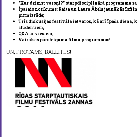
"Kur dzimst varoņi?" starpdisciplinārā programma sa
Īpašais notikums: Raita un Laura Ābeļu jaunākās īsfil
pirmizrāde;
Trīs diskusijas festivāla ietvaros, kā arī īpaša diena,
studentiem,
Q&A ar viesiem;
Vairākas pārsteiguma filmu programmas!
UN, PROTAMS, BALLĪTES!