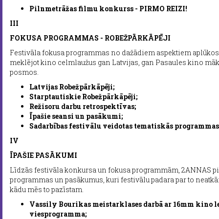
Pilnmetrāžas filmu konkurss - PIRMO REIZI!
III
FOKUSA PROGRAMMAS - ROBEŽPĀRKĀPĒJI
Festivāla fokusa programmas no dažādiem aspektiem aplūkos 
meklējot kino celmlaužus gan Latvijas, gan Pasaules kino mā
posmos.
Latvijas Robežpārkāpēji;
Starptautiskie Robežpārkāpēji;
Režisoru darbu retrospektīvas;
Īpašie seansi un pasākumi;
Sadarbības festivālu veidotas tematiskās programmas
IV
ĪPAŠIE PASĀKUMI
Līdzās festivāla konkursa un fokusa programmām, 2ANNAS pi
programmas un pasākumus, kuri festivālu padara par to neatk
kādu mēs to pazīstam.
Vassily Bourikas meistarklases darbā ar 16mm kino le
viesprogramma;