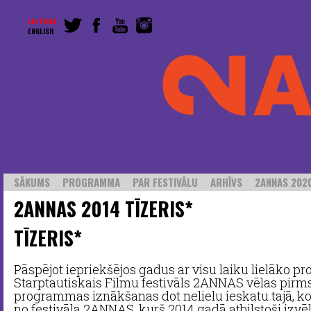
LATVISKI
ENGLISH
SĀKUMS
PROGRAMMA
PAR FESTIVĀLU
ARHĪVS
2ANNAS 2020
2ANNAS 2014 TĪZERIS*
TĪZERIS*
Pāspējot iepriekšējos gadus ar visu laiku lielāko 
Starptautiskais Filmu festivāls 2ANNAS vēlas pirms
programmas iznākšanas dot nelielu ieskatu tajā, ko
no festivāla 2ANNAS, kurš 2014.gadā atbilstoši izvē