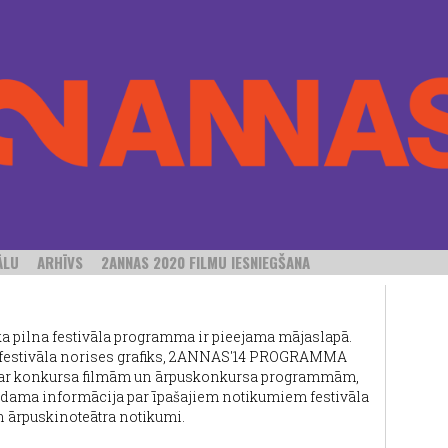
ĀLU
ARHĪVS
2ANNAS 2020 FILMU IESNIEGŠANA
ka pilna festivāla programma ir pieejama mājaslapā.
s festivāla norises grafiks, 2ANNAS'14 PROGRAMMA
 par konkursa filmām un ārpuskonkursa programmām,
ama informācija par īpašajiem notikumiem festivāla
n ārpuskinoteātra notikumi.