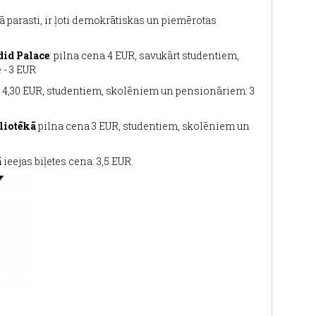
 parasti, ir ļoti demokrātiskas un piemērotas
did Palace
: pilna cena 4 EUR, savukārt studentiem,
 - 3 EUR
: 4,30 EUR, studentiem, skolēniem un pensionāriem: 3
bliotēkā
pilna cena 3 EUR, studentiem, skolēniem un
ā
ieejas biļetes cena: 3,5 EUR.