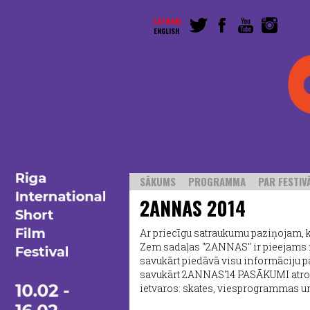
LATVISKI
ENGLISH
SĀKUMS
PROGRAMMA
PAR FESTIV
2ANNAS 2014
Ar priecīgu satraukumu paziņojam, 
Zem sadaļas ''2ANNAS'' ir pieejam
savukārt piedāvā visu informāciju
savukārt 2ANNAS'14 PASĀKUMI atrod
ietvaros: skates, viesprogrammas u