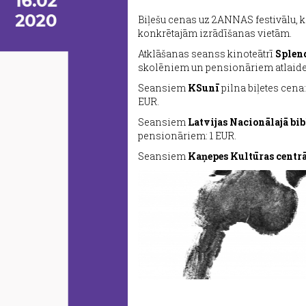
Biļešu cenas uz 2ANNAS festivālu, kā
konkrētajām izrādīšanas vietām.
Atklāšanas seanss kinoteātrī
Splen
skolēniem un pensionāriem atlaide
Seansiem
KSunī
pilna biļetes cena
EUR.
Seansiem
Latvijas Nacionālajā bi
pensionāriem: 1 EUR.
Seansiem
Kaņepes Kultūras centr