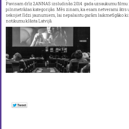
Pavisam drīz 2ANNAS izsludinās 2014. gada uzsaukumu filmu 
pilnmetrāžas kategorijās. Mēs zinam, ka esam netverami ātrs un
sekojiet līdzi jaunumiem, lai nepalaistu garām laikmetīgāko ki
notikumu klāsta Latvijā.