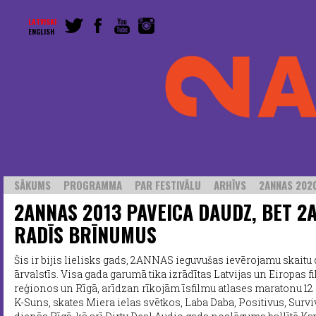
LATVISKI
ENGLISH
SĀKUMS
PROGRAMMA
PAR FESTIVĀLU
ARHĪVS
2ANNAS 2020
2ANNAS 2013 PAVEICA DAUDZ, BET 2
RADĪS BRĪNUMUS
Šis ir bijis lielisks gads, 2ANNAS ieguvušas ievērojamu skaitu 
ārvalstīs. Visa gada garumā tika izrādītas Latvijas un Eiropas f
reģionos un Rīgā, arīdzan rīkojām īsfilmu atlases maratonu 12
K-Suns, skates Miera ielas svētkos, Laba Daba, Positivus, Surviva