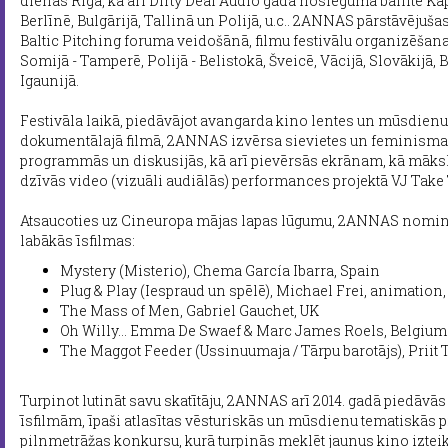
dienās Rīgā, kā arī Dirty Deal Audio gada noslēguma ballītē Kapu
Berlīnē, Bulgārijā, Tallinā un Polijā, u.c.. 2ANNAS pārstāvējuša
Baltic Pitching foruma veidošānā, filmu festivālu organizēša
Somijā - Tamperē, Polijā - Belistokā, Šveicē, Vācijā, Slovākijā, B
Igaunijā.
Festivāla laikā, piedāvājot avangarda kino lentes un mūsdienu 
dokumentālajā filmā, 2ANNAS izvērsa sievietes un feminisma
programmās un diskusijās, kā arī pievērsās ekrānam, kā māks
dzīvās video (vizuāli audiālās) performances projektā VJ Take
Atsaucoties uz Cineuropa mājas lapas lūgumu, 2ANNAS nominē
labākās īsfilmas:
Mystery (Misterio), Chema García Ibarra, Spain
Plug & Play (Iespraud un spēlē), Michael Frei, animation
The Mass of Men, Gabriel Gauchet, UK
Oh Willy… Emma De Swaef & Marc James Roels, Belgium
The Maggot Feeder (Ussinuumaja / Tārpu barotājs), Priit 
Turpinot lutināt savu skatītāju, 2ANNAS arī 2014. gadā piedāvā
īsfilmām, īpaši atlasītas vēsturiskās un mūsdienu tematiskās 
pilnmetrāžas konkursu, kurā turpinās meklēt jaunus kino iztei