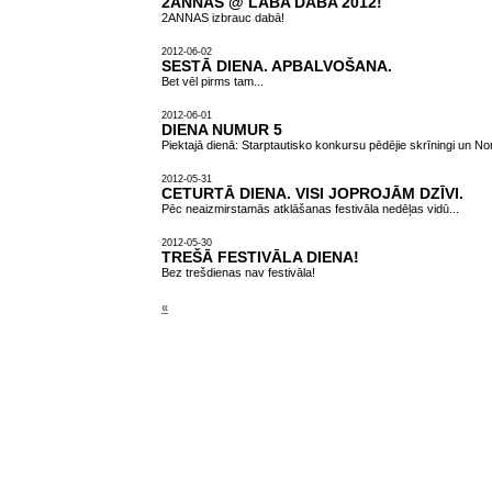
2ANNAS @ LABA DABA 2012!
2ANNAS izbrauc dabā!
2012-06-02
SESTĀ DIENA. APBALVOŠANA.
Bet vēl pirms tam...
2012-06-01
DIENA NUMUR 5
Piektajā dienā: Starptautisko konkursu pēdējie skrīningi un Nor
2012-05-31
CETURTĀ DIENA. VISI JOPROJĀM DZĪVI.
Pēc neaizmirstamās atklāšanas festivāla nedēļas vidū...
2012-05-30
TREŠĀ FESTIVĀLA DIENA!
Bez trešdienas nav festivāla!
«