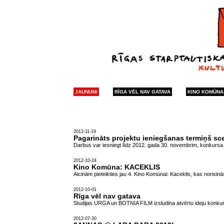
JAUNUMI
RĪGA VĒL NAV GATAVA
KINO KOMŪNA
2012-11-19
Pagarināts projektu ieniegšanas termiņš sc
Darbus var iesniegt līdz 2012. gada 30. novembrim, konkursa re
2012-10-24
Kino Komūna: KACEKLIS
Aicinām pieteikties jau 4. Kino Komūnai: Kaceklis, kas noris
2012-10-01
Rīga vēl nav gatava
Studijas URGA un BOTNIA FILM izsludina atvērtu ideju konkur
2012-07-30