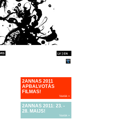
ORS
|
LV
EN
2ANNAS 2011
APBALVOTĀS
FILMAS!
Vairāk »
2ANNAS 2011: 23. -
28. MAIJS!
Vairāk »