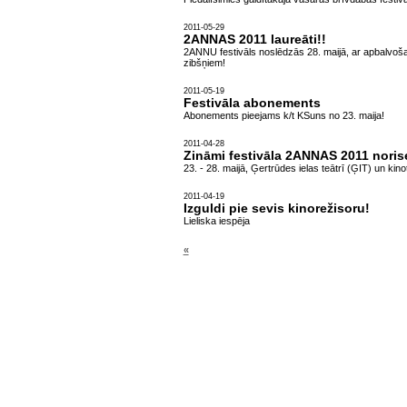
2011-05-29
2ANNAS 2011 laureāti!!
2ANNU festivāls noslēdzās 28. maijā, ar apbalvo
zibšņiem!
2011-05-19
Festivāla abonements
Abonements pieejams k/t KSuns no 23. maija!
2011-04-28
Zināmi festivāla 2ANNAS 2011 noris
23. - 28. maijā, Ģertrūdes ielas teātrī (ĢIT) un kin
2011-04-19
Izguldi pie sevis kinorežisoru!
Lieliska iespēja
«