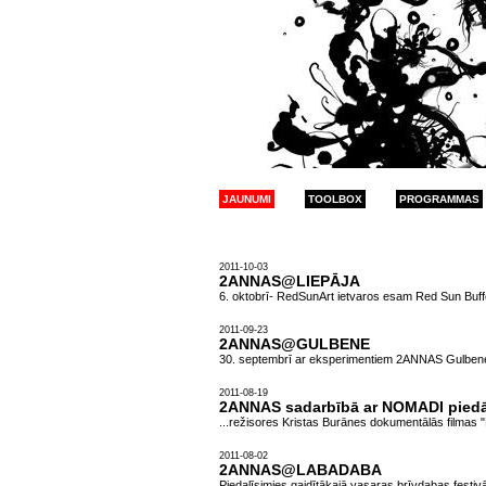
JAUNUMI
TOOLBOX
PROGRAMMAS
2011-10-03
2ANNAS@LIEPĀJA
6. oktobrī- RedSunArt ietvaros esam Red Sun Buff
2011-09-23
2ANNAS@GULBENE
30. septembrī ar eksperimentiem 2ANNAS Gulben
2011-08-19
2ANNAS sadarbībā ar NOMADI piedā
...režisores Kristas Burānes dokumentālās filmas "
2011-08-02
2ANNAS@LABADABA
Piedalīsimies gaidītākajā vasaras brīvdabas festi