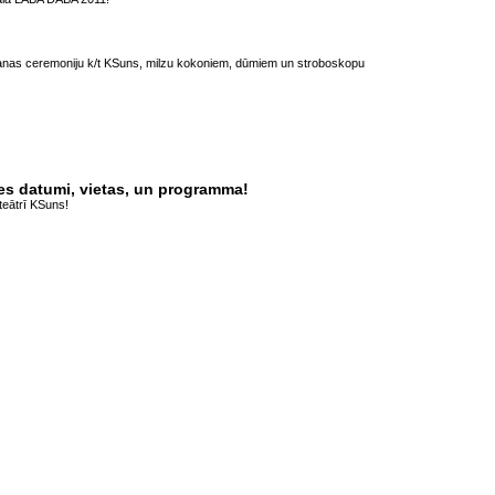
šanas ceremoniju k/t KSuns, milzu kokoniem, dūmiem un stroboskopu
es datumi, vietas, un programma!
oteātrī KSuns!