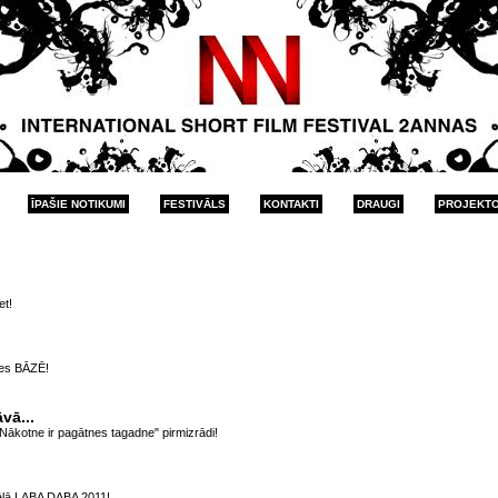
ĪPAŠIE NOTIKUMI
FESTIVĀLS
KONTAKTI
DRAUGI
PROJEKT
et!
es BĀZĒ!
vā...
Nākotne ir pagātnes tagadne" pirmizrādi!
vālā LABA DABA 2011!