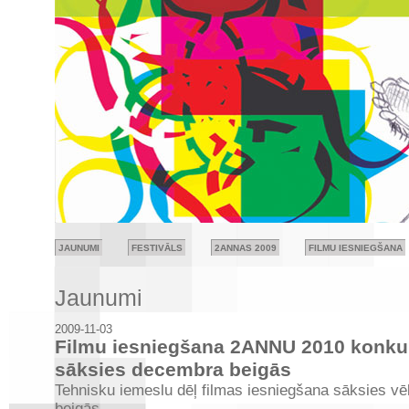
JAUNUMI
FESTIVĀLS
2ANNAS 2009
FILMU IESNIEGŠANA
Jaunumi
2009-11-03
Filmu iesniegšana 2ANNU 2010 konk
sāksies decembra beigās
Tehnisku iemeslu dēļ filmas iesniegšana sāksies vē
beigās