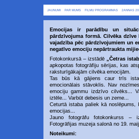
JAUNUMI
PAR MUMS
FILMU PROGRAMMAS
2ANNAS 20
Emocijas ir parādību un situāc
pārdzīvojuma formā. Cilvēka dzīve
vajadzība pēc pārdzīvojumiem un em
negatīvo emociju nepārtraukta miji
Fotokonkursā – izstādē
„Četras ista
apkopotas fotogrāfiju sērijas, kas at
raksturīgākajām cilvēka emocijām.
Tas būs kā gājiens caur trīs ist
emocionālais stāvoklis. Nav nozīmes
emociju gammu izdzīvo cilvēks... Va
iztēle... Varbūt debesis un zeme...
Ceturtā istaba paliek kā noslēpums, 
emocijas...
Jauno fotogrāfu fotokonkurss – iz
Fotogrāfijas muzeja salonā no 19. maij
Noteikumi: