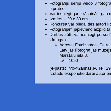
Fotogrāfiju sēriju veido 3 fotog
izpratne.
Var iesniegt gan krāsainās, gan m
Izmērs – 20 x 30 cm.
Konkursā var piedalīties autori l
Fotogrāfijām jāpievieno aizpildīta
Darbus sūtīt vai iesniegt personīg
zīmogs ).
Adrese: Fotoizstāde „Četras
Latvijas Fotogrāfijas muzejs
Mārstaļu iela 8,
LV – 1050
(e-pasts: info@2annas.lv, Tel: 2
Izstādē eksponētie darbi autoriem